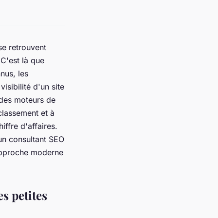
se retrouvent
 C'est là que
nus, les
sibilité d'un site
 des moteurs de
 classement et à
hiffre d'affaires.
'un consultant SEO
e approche moderne
s petites