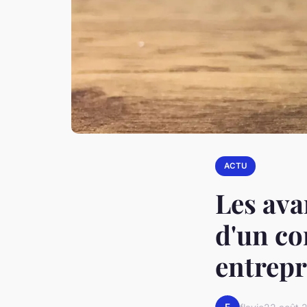
ACTU
Les ava
d'un co
entrepr