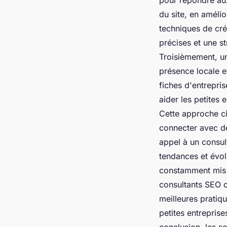
du site, en améli
techniques de cré
précises et une s
Troisièmement, un
présence locale e
fiches d'entrepris
aider les petites 
Cette approche ci
connecter avec des
appel à un consul
tendances et évol
constamment mis à
consultants SEO o
meilleures pratiq
petites entreprise
conclusion, les s