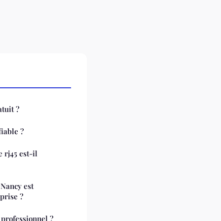
tuit ?
fiable ?
rj45 est-il
 Nancy est
prise ?
rofessionnel ?