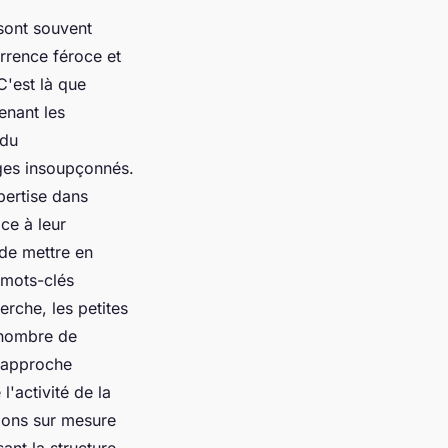
 sont souvent
urrence féroce et
C'est là que
enant les
 du
ages insoupçonnés.
pertise dans
ce à leur
de mettre en
 mots-clés
erche, les petites
d nombre de
e approche
'activité de la
tions sur mesure
ant la structure