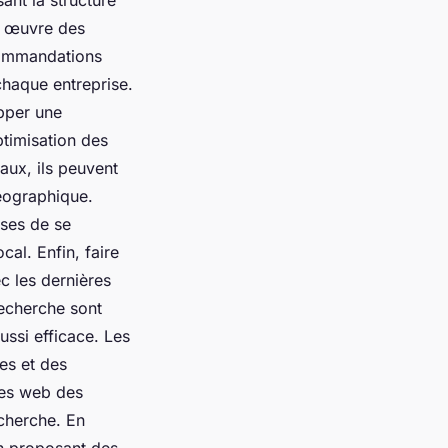
en œuvre des
ecommandations
chaque entreprise.
opper une
ptimisation des
caux, ils peuvent
géographique.
ises de se
cal. Enfin, faire
c les dernières
echerche sont
ussi efficace. Les
es et des
tes web des
echerche. En
en proposant des