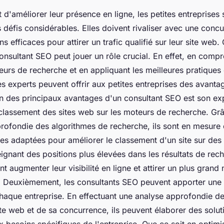
it d'améliorer leur présence en ligne, les petites entreprises
 défis considérables. Elles doivent rivaliser avec une conc
 efficaces pour attirer un trafic qualifié sur leur site web. 
 consultant SEO peut jouer un rôle crucial. En effet, en compr
teurs de recherche et en appliquant les meilleures pratiques
s experts peuvent offrir aux petites entreprises des avant
n des principaux avantages d'un consultant SEO est son ex
 classement des sites web sur les moteurs de recherche. Grâ
ofondie des algorithmes de recherche, ils sont en mesure 
ies adaptées pour améliorer le classement d'un site sur des
eignant des positions plus élevées dans les résultats de rech
t augmenter leur visibilité en ligne et attirer un plus gran
és. Deuxièmement, les consultants SEO peuvent apporter un
haque entreprise. En effectuant une analyse approfondie de l
ite web et de sa concurrence, ils peuvent élaborer des solu
 besoins spécifiques de l'entreprise. Que ce soit en optimis