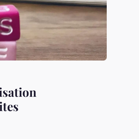
isation
ites