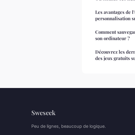
Les avantages de l'
personnalisation s
Comment sauvegard
son ordinateur ?
Découvrez les derni
des jeux gratuits s
Sweseek
Peu de lignes, beaucoup de logique.