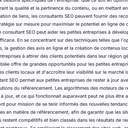
orant la qualité et la pertinence du contenu, ou en mettant 
ation de liens, les consultants SEO peuvent fournir des r
tratégie sur mesure pour maximiser le potentiel en ligne de 
 consultant SEO peut aider les petites entreprises à dével
fficace. En se concentrant sur des techniques telles que l'o
e, la gestion des avis en ligne et la création de contenus lo
entreprises à attirer des clients potentiels dans leur région 
blée offre de grandes opportunités pour les petites entrepr
 clients locaux et d'accroître leur visibilité sur le marché lo
tant SEO permet aux petites entreprises de rester à jour ave
utions du référencement. Les algorithmes des moteurs de r
 jour, et ce qui fonctionnait auparavant peut ne plus être a
nt pour mission de se tenir informés des nouvelles tendanc
ues en matière de référencement, afin de garantir que les si
s restent compétitifs et bien classés dans les résultats de r
ont nombreux. En améliorant le classement des sites web, 