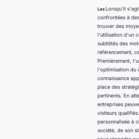
Lorsqu'il s'ag
Les
confrontées à des
trouver des moyens
l'utilisation d'un
subtilités des mo
référencement, ce
Premièrement, l'u
l'optimisation du
connaissance appr
place des stratég
pertinents. En att
entreprises peuven
visiteurs qualifi
personnalisée à c
société, de son s
pour répondre aux