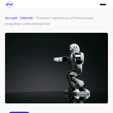
Accueil
›
Internet
›
Trouvez l'agence ia en france pour
propulser votre entreprise